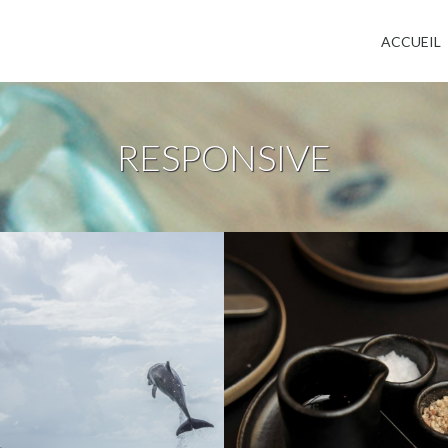
Jump to navigation
ACCUEIL
RESPONSIVE
Responsive
Design
Drupal
Responsive
De
oppement
Rob's Corner
al Gagnant