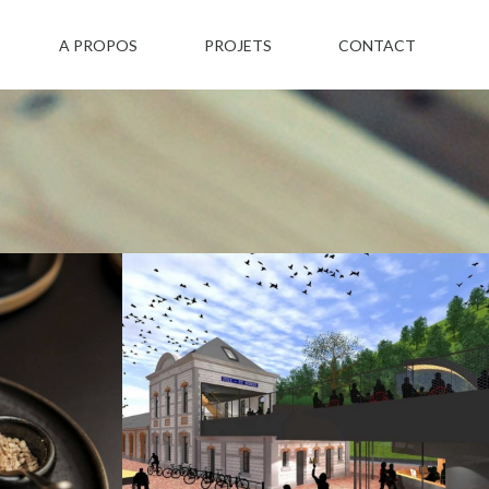
A PROPOS
PROJETS
CONTACT
Développement
Drupal
sign
Responsive
Gare !