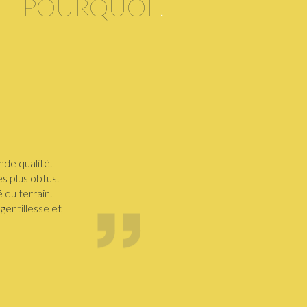
NT
POURQUOI
!
nde qualité.
s plus obtus.
 du terrain.
gentillesse et