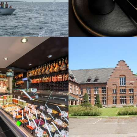
VOIR LE PROJET
E PROJET
e-Commerce
Drupal
Design
Respon
oppement
Responsive
GPH
erie Istace
VOIR LE PROJET
E PROJET