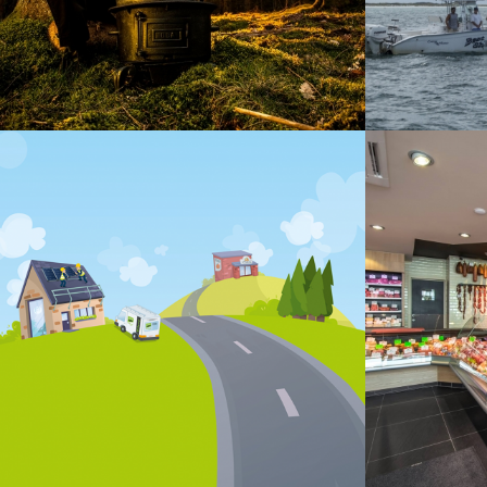
VOIR LE PROJET
VOIR L
Développement
Responsive
Drupal
Drupal
Dével
Jany Gofflot
Bouch
VOIR LE PROJET
VOIR L