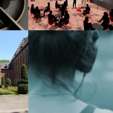
VOIR LE PROJET
Design
Développement
sive
Responsive
Drupal
Snowite
VOIR LE PROJET