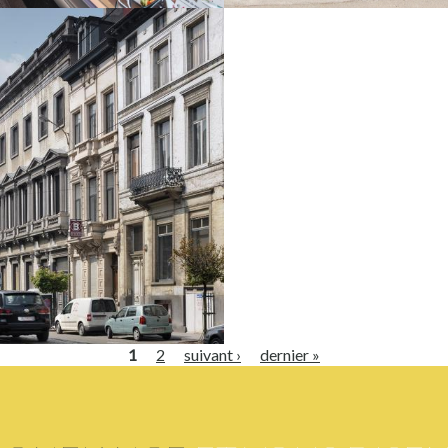
Design
Développement
sive
 Architectes
E PROJET
1
2
suivant ›
dernier »