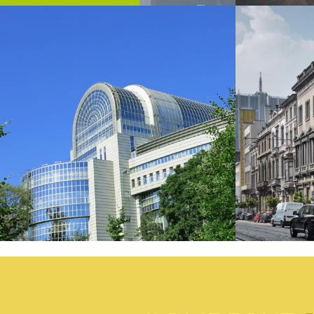
Drupal
Intégration
Drupal
Développement
Responsive
Respon
European Energy
Dewil
Forum
VOIR L
VOIR LE PROJET