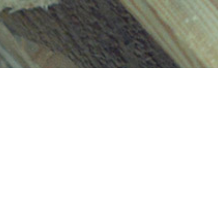
WEB-CARTE
Une présence en ligne vous intéresse mais un budget serré
vous en empêche ? La web-carte (ou carte de visite en ligne) est
faite pour vous