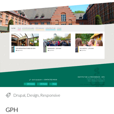
Drupal
,
Design
,
Responsive
GPH