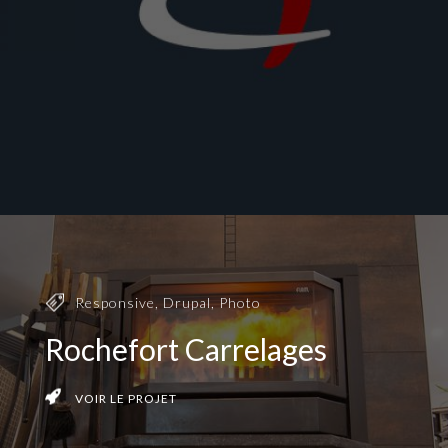
Responsive
,
Drupal
,
Photo
Rochefort Carrelages
VOIR LE PROJET