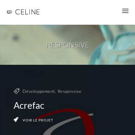
Jump to navigation
RESPONSIVE
Développement
,
Responsive
Acrefac
VOIR LE PROJET