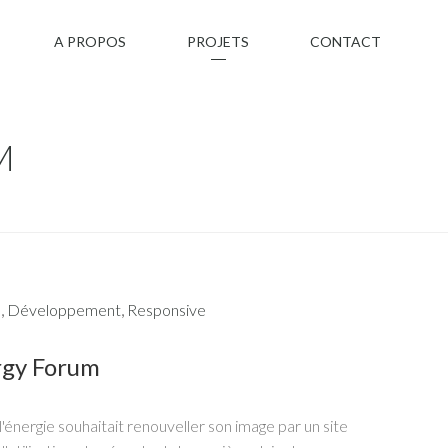
A PROPOS
PROJETS
CONTACT
M
n
,
Développement
,
Responsive
rgy Forum
énergie souhaitait renouveller son image par un site