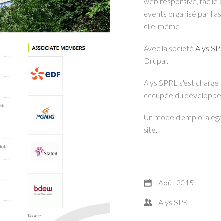
web responsive, facile d
events organisé par l'as
elle-même .
Avec la société
Alys S
Drupal.
Alys SPRL s'est chargé d
occupée du développeme
Un mode d'emploi a éga
site.
Août 2015
Alys SPRL