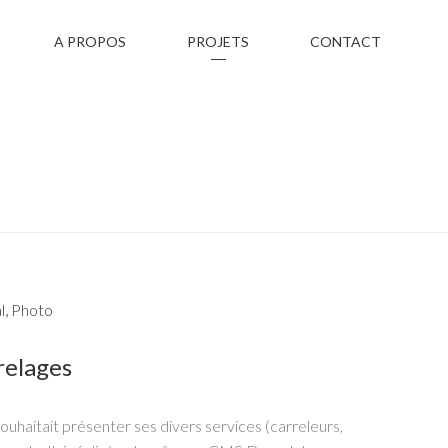
A PROPOS
PROJETS
CONTACT
l
,
Photo
relages
uhaitait présenter ses divers services (carreleurs,