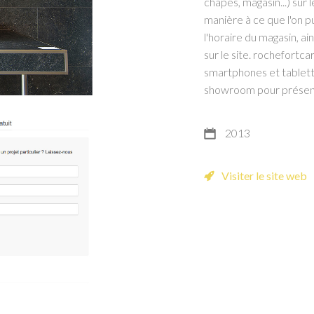
chapes, magasin...) sur
manière à ce que l'on p
l'horaire du magasin, ai
sur le site. rochefortc
smartphones et tablette
showroom pour présent
2013
Visiter le site web