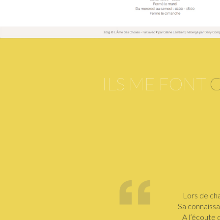
ILS ME FONT
Lors de cha
Sa connaissa
A l’écoute 