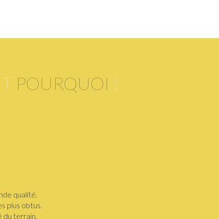
NT
POURQUOI
!
nde qualité.
s plus obtus.
 du terrain.